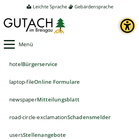
Leichte Sprache
Gebärdensprache
Menü
hotel
Bürgerservice
laptop-file
Online Formulare
newspaper
Mitteilungsblatt
road-circle-exclamation
Schadensmelder
users
Stellenangebote