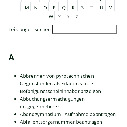
L
M
N
O
P
Q
R
S
T
U
V
W
X
Y
Z
Leistungen suchen
A
Abbrennen von pyrotechnischen
Gegenständen als Erlaubnis- oder
Befähigungsscheininhaber anzeigen
Abbuchungsermächtigungen
entgegennehmen
Abendgymnasium - Aufnahme beantragen
Abfallentsorgernummer beantragen