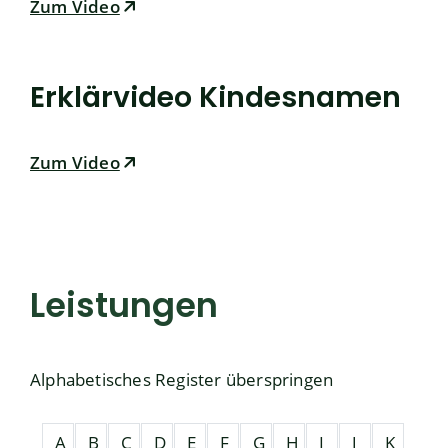
Zum Video
Erklärvideo Kindesnamen
Zum Video
Leistungen
Alphabetisches Register überspringen
A
B
C
D
E
F
G
H
I
J
K