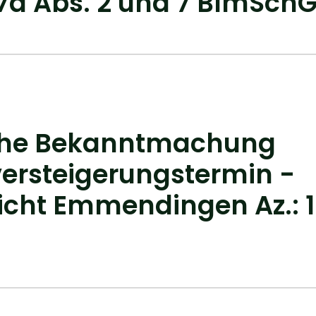
7d Abs. 2 und 7 BImSch
iche Bekanntmachung
ersteigerungstermin -
cht Emmendingen Az.: 1