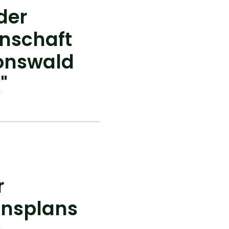
der
nschaft
monswald
"
r
onsplans