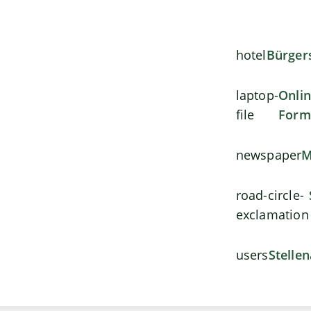
hotel
Bürger
laptop-
Onli
file
Form
newspaper
M
road-circle-
exclamation
users
Stelle