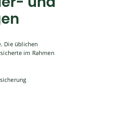
der- und
gen
. Die üblichen
rsicherte im Rahmen
rsicherung