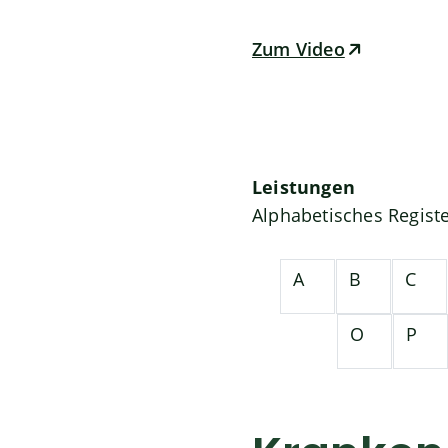
Zum Video
Leistungen
Alphabetisches Regist
A
B
C
O
P