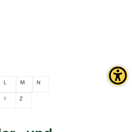
L
M
N
Y
Z