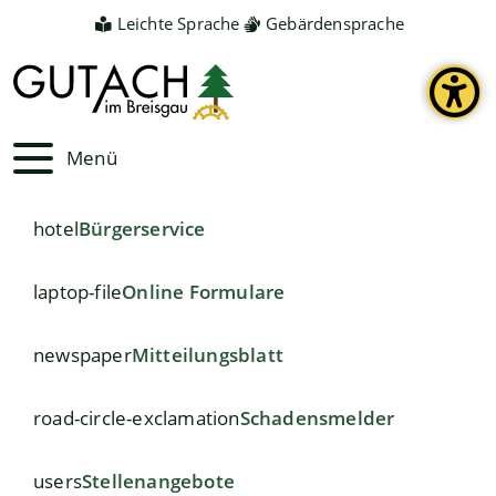
Leichte Sprache
Gebärdensprache
Menü
hotel
Bürgerservice
laptop-file
Online Formulare
newspaper
Mitteilungsblatt
road-circle-exclamation
Schadensmelder
users
Stellenangebote