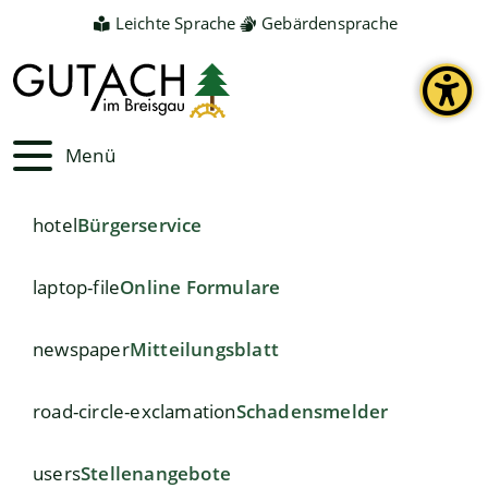
Leichte Sprache
Gebärdensprache
Menü
hotel
Bürgerservice
laptop-file
Online Formulare
newspaper
Mitteilungsblatt
road-circle-exclamation
Schadensmelder
users
Stellenangebote