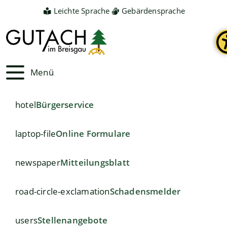
Leichte Sprache
Gebärdensprache
Menü
hotel
Bürgerservice
laptop-file
Online Formulare
newspaper
Mitteilungsblatt
road-circle-exclamation
Schadensmelder
users
Stellenangebote