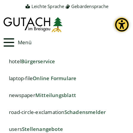
Leichte Sprache
Gebärdensprache
Menü
hotel
Bürgerservice
laptop-file
Online Formulare
newspaper
Mitteilungsblatt
road-circle-exclamation
Schadensmelder
users
Stellenangebote