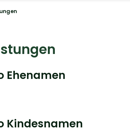
tungen
istungen
eo Ehenamen
eo Kindesnamen