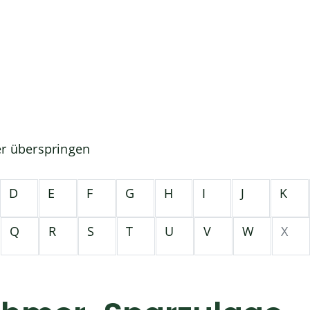
er überspringen
D
E
F
G
H
I
J
K
Q
R
S
T
U
V
W
X