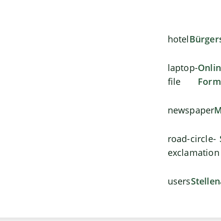
hotel
Bürger
laptop-
Onli
file
Form
newspaper
M
road-circle-
exclamation
users
Stelle