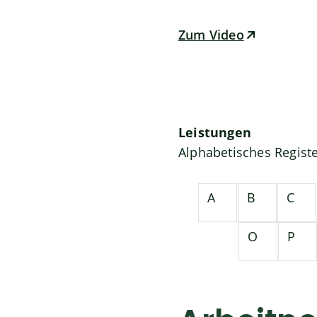
Zum Video
Leistungen
Alphabetisches Regist
A
B
C
O
P