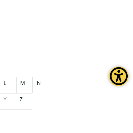
L
M
N
Y
Z