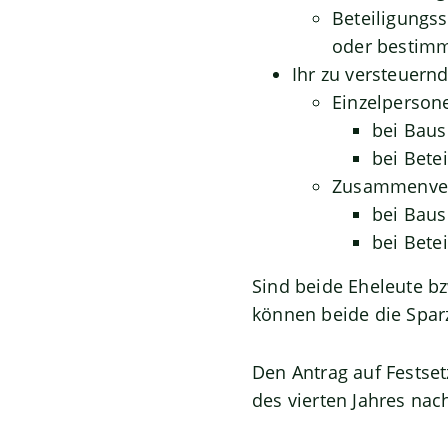
Beteiligungss
oder bestimm
Ihr zu versteuern
Einzelperson
bei Baus
bei Bete
Zusammenver
bei Baus
bei Bete
Sind beide Eheleute b
können beide die Spar
Den Antrag auf Festse
des vierten Jahres nac