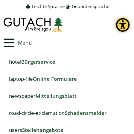
Leichte Sprache
Gebärdensprache
Menü
hotel
Bürgerservice
laptop-file
Online Formulare
newspaper
Mitteilungsblatt
road-circle-exclamation
Schadensmelder
users
Stellenangebote