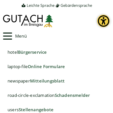
Leichte Sprache
Gebärdensprache
Menü
hotel
Bürgerservice
laptop-file
Online Formulare
newspaper
Mitteilungsblatt
road-circle-exclamation
Schadensmelder
users
Stellenangebote