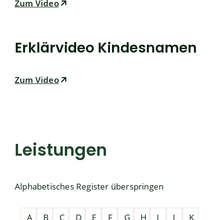
Zum Video
Erklärvideo Kindesnamen
Zum Video
Leistungen
Alphabetisches Register überspringen
A
B
C
D
E
F
G
H
I
J
K