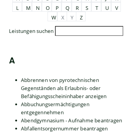
L
M
N
O
P
Q
R
S
T
U
V
W
X
Y
Z
Leistungen suchen
A
Abbrennen von pyrotechnischen
Gegenständen als Erlaubnis- oder
Befähigungsscheininhaber anzeigen
Abbuchungsermächtigungen
entgegennehmen
Abendgymnasium - Aufnahme beantragen
Abfallentsorgernummer beantragen