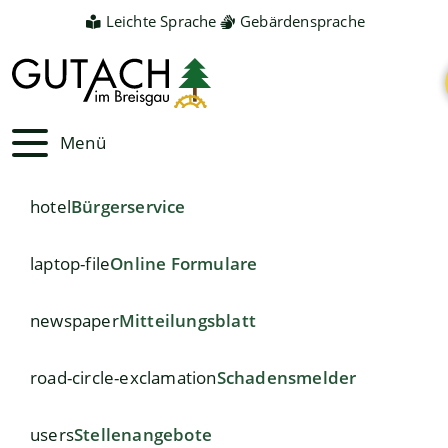
Leichte Sprache
Gebärdensprache
Menü
hotel
Bürgerservice
laptop-file
Online Formulare
newspaper
Mitteilungsblatt
road-circle-exclamation
Schadensmelder
users
Stellenangebote