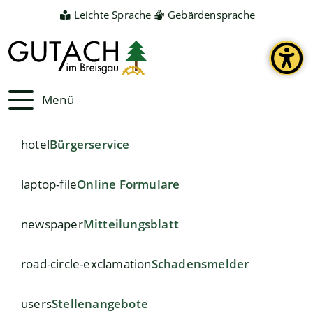
Leichte Sprache
Gebärdensprache
Menü
hotel
Bürgerservice
laptop-file
Online Formulare
newspaper
Mitteilungsblatt
road-circle-exclamation
Schadensmelder
users
Stellenangebote