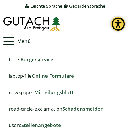
Leichte Sprache
Gebärdensprache
Menü
hotel
Bürgerservice
laptop-file
Online Formulare
newspaper
Mitteilungsblatt
road-circle-exclamation
Schadensmelder
users
Stellenangebote