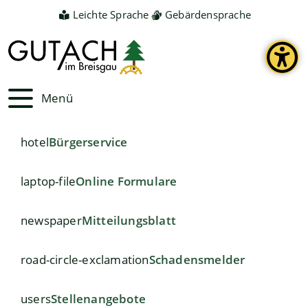
Leichte Sprache
Gebärdensprache
Menü
hotel
Bürgerservice
laptop-file
Online Formulare
newspaper
Mitteilungsblatt
road-circle-exclamation
Schadensmelder
users
Stellenangebote