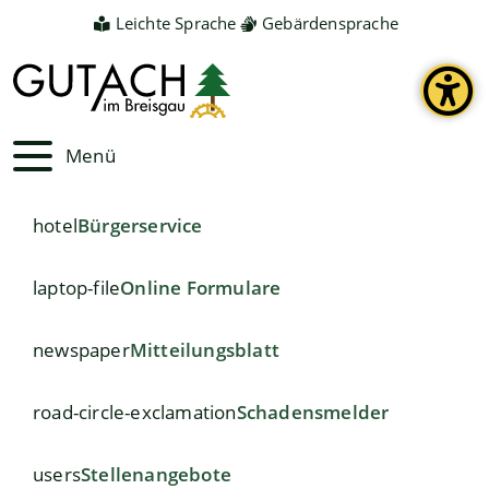
Leichte Sprache
Gebärdensprache
Menü
hotel
Bürgerservice
laptop-file
Online Formulare
newspaper
Mitteilungsblatt
road-circle-exclamation
Schadensmelder
users
Stellenangebote