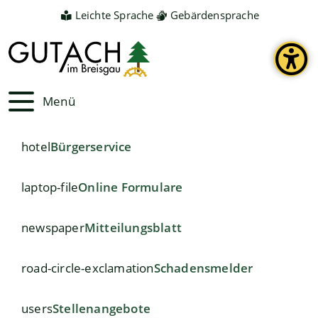
Leichte Sprache
Gebärdensprache
Menü
hotel
Bürgerservice
laptop-file
Online Formulare
newspaper
Mitteilungsblatt
road-circle-exclamation
Schadensmelder
users
Stellenangebote