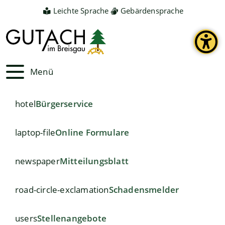
Leichte Sprache
Gebärdensprache
Menü
hotel
Bürgerservice
laptop-file
Online Formulare
newspaper
Mitteilungsblatt
road-circle-exclamation
Schadensmelder
users
Stellenangebote