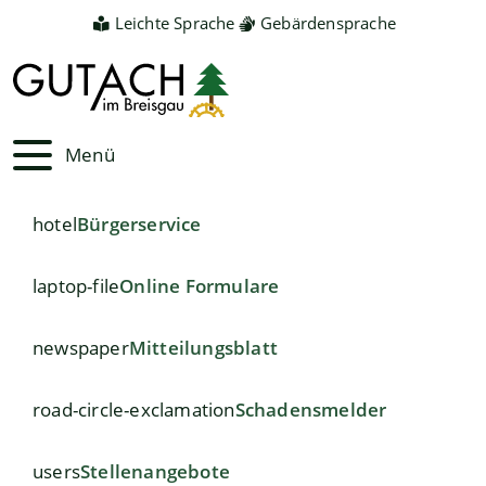
Leichte Sprache
Gebärdensprache
Menü
hotel
Bürgerservice
laptop-file
Online Formulare
newspaper
Mitteilungsblatt
road-circle-exclamation
Schadensmelder
users
Stellenangebote