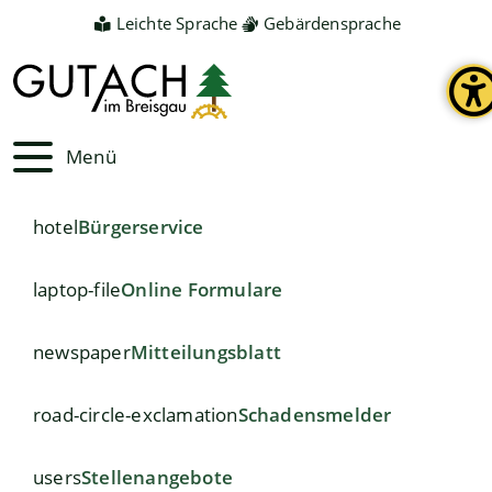
Leichte Sprache
Gebärdensprache
Menü
hotel
Bürgerservice
laptop-file
Online Formulare
newspaper
Mitteilungsblatt
road-circle-exclamation
Schadensmelder
users
Stellenangebote