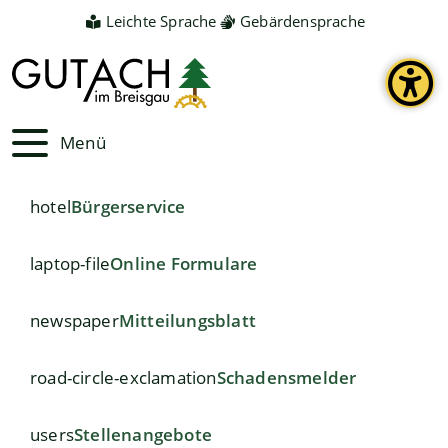
Leichte Sprache
Gebärdensprache
Menü
hotel
Bürgerservice
laptop-file
Online Formulare
newspaper
Mitteilungsblatt
road-circle-exclamation
Schadensmelder
users
Stellenangebote