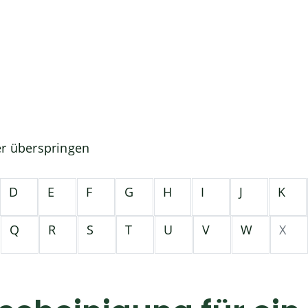
er überspringen
D
E
F
G
H
I
J
K
Q
R
S
T
U
V
W
X