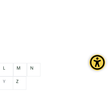
L
M
N
Y
Z