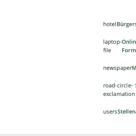
hotel
Bürger
laptop-
Onli
file
Form
newspaper
M
road-circle-
exclamation
users
Stelle