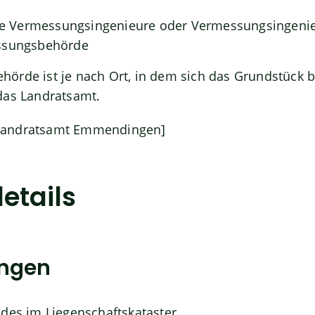
llte Vermessungsingenieure oder Vermessungsingeni
ssungsbehörde
örde ist je nach Ort, in dem sich das Grundstück be
das Landratsamt.
Landratsamt Emmendingen]
etails
ungen
des im Liegenschaftskataster