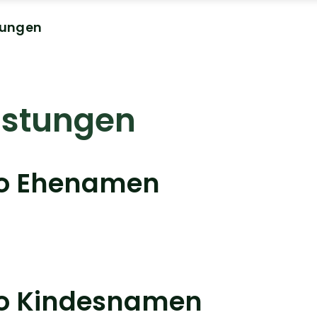
tungen
istungen
eo Ehenamen
eo Kindesnamen