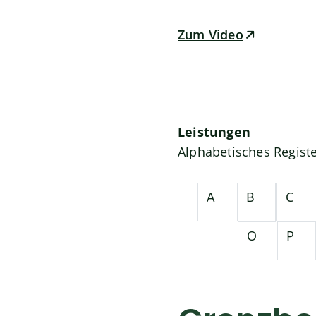
Zum Video
Leistungen
Alphabetisches Regist
A
B
C
O
P