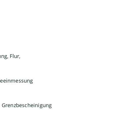
g, Flur,
udeeinmessung
ie Grenzbescheinigung