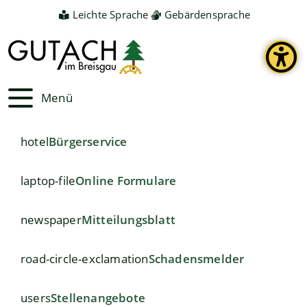
Leichte Sprache
Gebärdensprache
Menü
hotel
Bürgerservice
laptop-file
Online Formulare
newspaper
Mitteilungsblatt
road-circle-exclamation
Schadensmelder
users
Stellenangebote