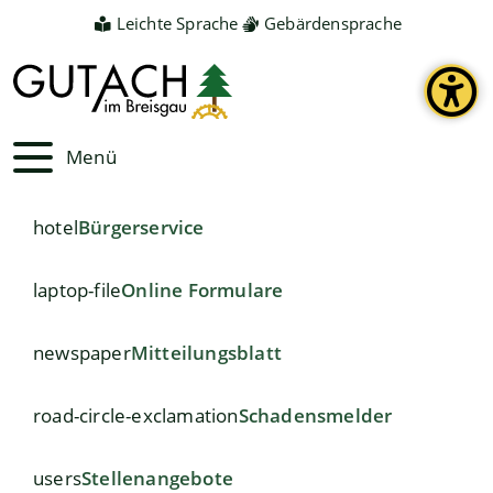
Leichte Sprache
Gebärdensprache
Menü
hotel
Bürgerservice
laptop-file
Online Formulare
newspaper
Mitteilungsblatt
road-circle-exclamation
Schadensmelder
users
Stellenangebote