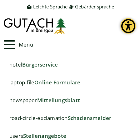
Leichte Sprache
Gebärdensprache
Menü
hotel
Bürgerservice
laptop-file
Online Formulare
newspaper
Mitteilungsblatt
road-circle-exclamation
Schadensmelder
users
Stellenangebote