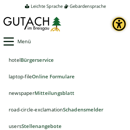
Leichte Sprache
Gebärdensprache
Menü
hotel
Bürgerservice
laptop-file
Online Formulare
newspaper
Mitteilungsblatt
road-circle-exclamation
Schadensmelder
users
Stellenangebote