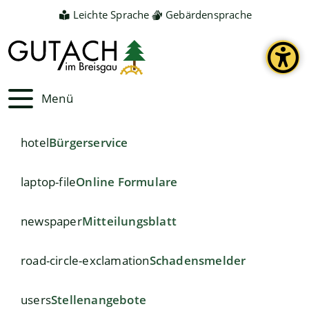
Leichte Sprache
Gebärdensprache
Menü
hotel
Bürgerservice
laptop-file
Online Formulare
newspaper
Mitteilungsblatt
road-circle-exclamation
Schadensmelder
users
Stellenangebote