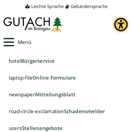
Leichte Sprache
Gebärdensprache
Menü
hotel
Bürgerservice
laptop-file
Online Formulare
newspaper
Mitteilungsblatt
road-circle-exclamation
Schadensmelder
users
Stellenangebote