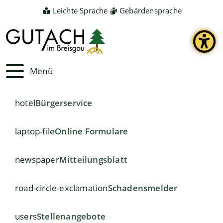
Leichte Sprache
Gebärdensprache
Menü
hotel
Bürgerservice
laptop-file
Online Formulare
newspaper
Mitteilungsblatt
road-circle-exclamation
Schadensmelder
users
Stellenangebote