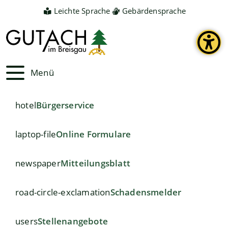
Leichte Sprache
Gebärdensprache
Menü
hotel
Bürgerservice
laptop-file
Online Formulare
newspaper
Mitteilungsblatt
road-circle-exclamation
Schadensmelder
users
Stellenangebote