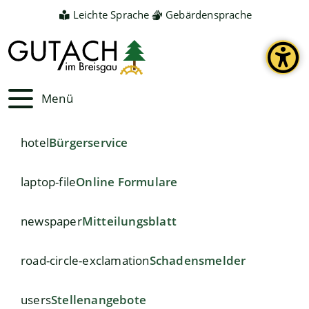
Leichte Sprache
Gebärdensprache
Menü
hotel
Bürgerservice
laptop-file
Online Formulare
newspaper
Mitteilungsblatt
road-circle-exclamation
Schadensmelder
users
Stellenangebote