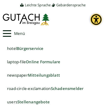
Leichte Sprache
Gebärdensprache
Menü
hotel
Bürgerservice
laptop-file
Online Formulare
newspaper
Mitteilungsblatt
road-circle-exclamation
Schadensmelder
users
Stellenangebote