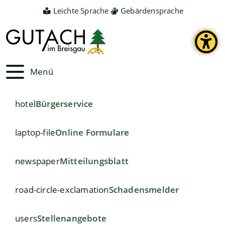
Leichte Sprache
Gebärdensprache
Menü
hotel
Bürgerservice
laptop-file
Online Formulare
newspaper
Mitteilungsblatt
road-circle-exclamation
Schadensmelder
users
Stellenangebote