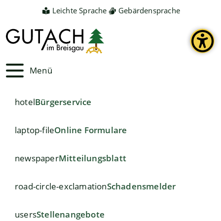
Leichte Sprache
Gebärdensprache
Menü
hotel
Bürgerservice
laptop-file
Online Formulare
newspaper
Mitteilungsblatt
road-circle-exclamation
Schadensmelder
users
Stellenangebote