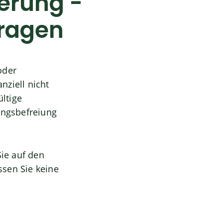
erung -
ragen
oder
nziell nicht
ültige
ungsbefreiung
Sie auf den
ssen Sie keine