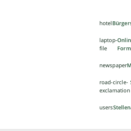
hotel
Bürger
laptop-
Onli
file
Form
newspaper
M
road-circle-
exclamation
users
Stelle