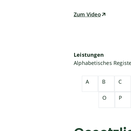
Zum Video
Leistungen
Alphabetisches Regist
A
B
C
O
P