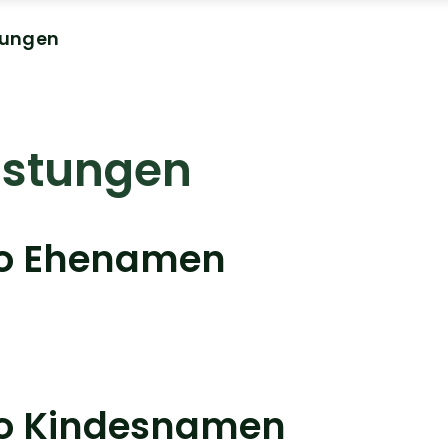
tungen
istungen
eo Ehenamen
eo Kindesnamen