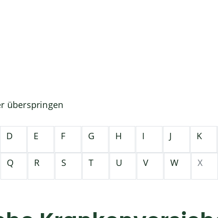
er überspringen
D
E
F
G
H
I
J
K
Q
R
S
T
U
V
W
X