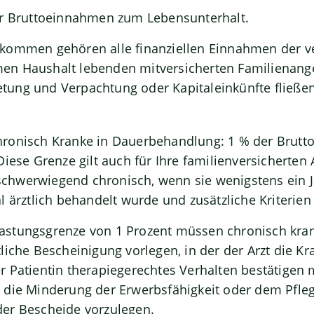
er Bruttoeinnahmen zum Lebensunterhalt.
kommen gehören alle finanziellen Einnahmen der v
en Haushalt lebenden mitversicherten Familienang
ung und Verpachtung oder Kapitaleinkünfte fließe
ronisch Kranke in Dauerbehandlung: 1 % der Brut
Diese Grenze gilt auch für Ihre familienversicherte
s schwerwiegend chronisch, wenn sie wenigstens ein 
 ärztlich behandelt wurde und zusätzliche Kriterien e
astungsgrenze
von 1 Prozent müssen chronisch kran
tliche Bescheinigung
vorlegen, in der der Arzt die K
 Patientin therapiegerechtes Verhalten bestätigen 
 die Minderung der Erwerbsfähigkeit oder dem Pfle
der Bescheide vorzulegen.