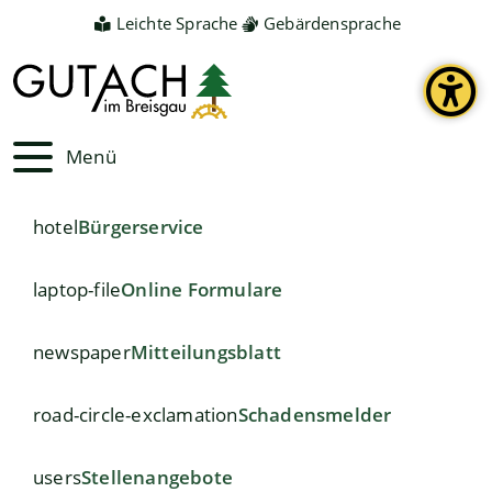
Leichte Sprache
Gebärdensprache
Menü
hotel
Bürgerservice
laptop-file
Online Formulare
newspaper
Mitteilungsblatt
road-circle-exclamation
Schadensmelder
users
Stellenangebote