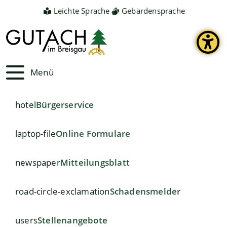
Leichte Sprache
Gebärdensprache
Menü
hotel
Bürgerservice
laptop-file
Online Formulare
newspaper
Mitteilungsblatt
road-circle-exclamation
Schadensmelder
users
Stellenangebote