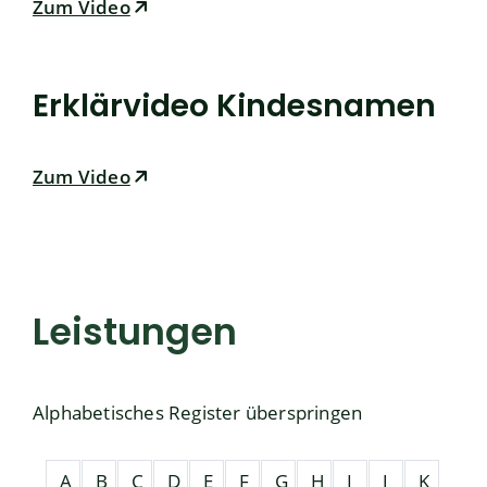
Zum Video
Erklärvideo Kindesnamen
Zum Video
Leistungen
Alphabetisches Register überspringen
A
B
C
D
E
F
G
H
I
J
K