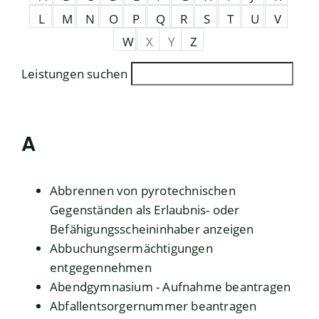
L
M
N
O
P
Q
R
S
T
U
V
W
X
Y
Z
Leistungen suchen
A
Abbrennen von pyrotechnischen
Gegenständen als Erlaubnis- oder
Befähigungsscheininhaber anzeigen
Abbuchungsermächtigungen
entgegennehmen
Abendgymnasium - Aufnahme beantragen
Abfallentsorgernummer beantragen