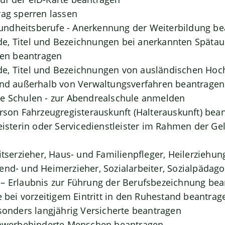
rag sperren lassen
ndheitsberufe - Anerkennung der Weiterbildung be
, Titel und Bezeichnungen bei anerkannten Spätaus
n beantragen
e, Titel und Bezeichnungen von ausländischen Hoc
und außerhalb von Verwaltungsverfahren beantragen
de Schulen - zur Abendrealschule anmelden
erson Fahrzeugregisterauskunft (Halterauskunft) bea
leisterin oder Servicedienstleister im Rahmen der G
itserzieher, Haus- und Familienpfleger, Heilerziehun
end- und Heimerzieher, Sozialarbeiter, Sozialpädag
– Erlaubnis zur Führung der Berufsbezeichnung be
e bei vorzeitigem Eintritt in den Ruhestand beantrag
esonders langjährig Versicherte beantragen
schwerbehinderte Menschen beantragen