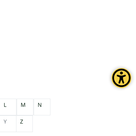
L
M
N
Y
Z