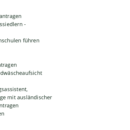
antragen
siedlern -
hschulen führen
ntragen
eldwäscheaufsicht
gsassistent,
oge mit ausländischer
antragen
en