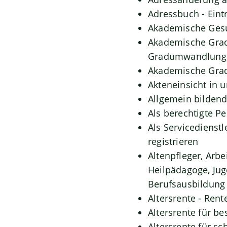
Adressbuch - Eint
Akademische Gesu
Akademische Grade
Gradumwandlunge
Akademische Grad
Akteneinsicht in 
Allgemein bilden
Als berechtigte P
Als Servicedienst
registrieren
Altenpfleger, Arbe
Heilpädagoge, Jug
Berufsausbildung 
Altersrente - Rent
Altersrente für b
Altersrente für 