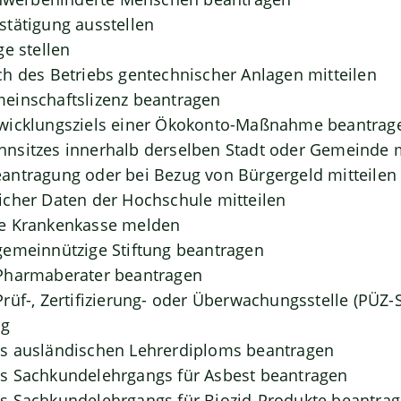
tätigung ausstellen
ge stellen
h des Betriebs gentechnischer Anlagen mitteilen
einschaftslizenz beantragen
wicklungsziels einer Ökokonto-Maßnahme beantrag
nsitzes innerhalb derselben Stadt oder Gemeinde
antragung oder bei Bezug von Bürgergeld mitteilen
cher Daten der Hochschule mitteilen
e Krankenkasse melden
gemeinnützige Stiftung beantragen
Pharmaberater beantragen
rüf-, Zertifizierung- oder Überwachungsstelle (PÜZ-S
ng
s ausländischen Lehrerdiploms beantragen
s Sachkundelehrgangs für Asbest beantragen
s Sachkundelehrgangs für Biozid-Produkte beantra