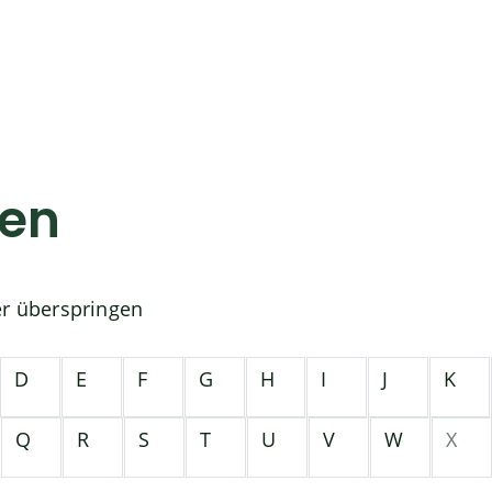
gen
er überspringen
D
E
F
G
H
I
J
K
Q
R
S
T
U
V
W
X