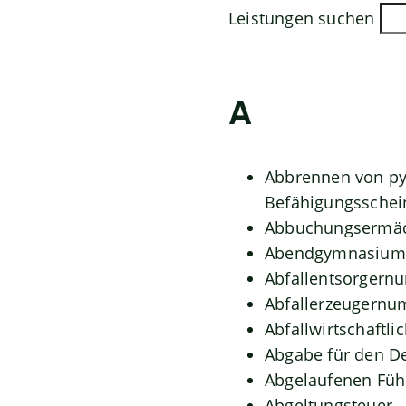
Leistungen suchen
A
Abbrennen von py
Befähigungsschei
Abbuchungsermäc
Abendgymnasium 
Abfallentsorgern
Abfallerzeugernu
Abfallwirtschaftli
Abgabe für den D
Abgelaufenen Führ
Abgeltungsteuer 