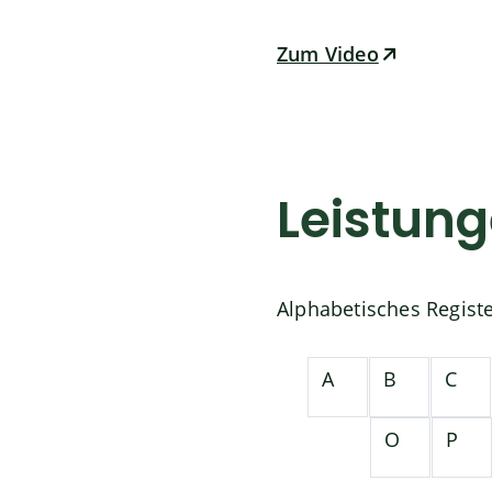
Zum Video
Leistun
Alphabetisches Regist
A
B
C
O
P