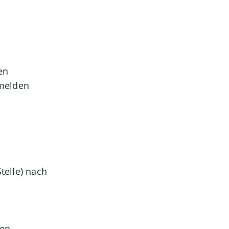
en
 melden
telle) nach
gen