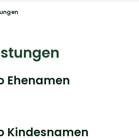
tungen
istungen
eo Ehenamen
eo Kindesnamen