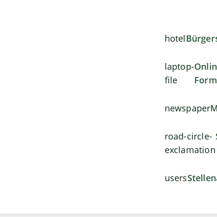
hotel
Bürger
laptop-
Onli
file
Form
newspaper
M
road-circle-
exclamation
users
Stelle