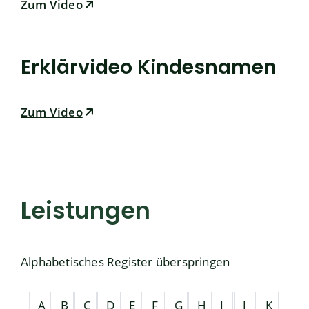
Zum Video
Erklärvideo Kindesnamen
Zum Video
Leistungen
Alphabetisches Register überspringen
A
B
C
D
E
F
G
H
I
J
K