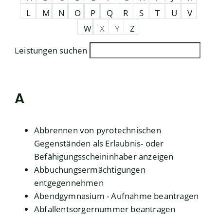
L
M
N
O
P
Q
R
S
T
U
V
W
X
Y
Z
Leistungen suchen
A
Abbrennen von pyrotechnischen
Gegenständen als Erlaubnis- oder
Befähigungsscheininhaber anzeigen
Abbuchungsermächtigungen
entgegennehmen
Abendgymnasium - Aufnahme beantragen
Abfallentsorgernummer beantragen