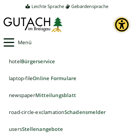
Leichte Sprache
Gebärdensprache
Menü
hotel
Bürgerservice
laptop-file
Online Formulare
newspaper
Mitteilungsblatt
road-circle-exclamation
Schadensmelder
users
Stellenangebote