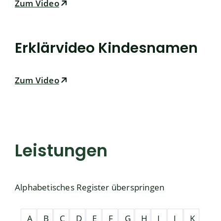
Zum Video
Erklärvideo Kindesnamen
Zum Video
Leistungen
Alphabetisches Register überspringen
A
B
C
D
E
F
G
H
I
J
K