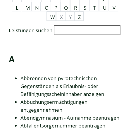
L
M
N
O
P
Q
R
S
T
U
V
W
X
Y
Z
Leistungen suchen
A
Abbrennen von pyrotechnischen
Gegenständen als Erlaubnis- oder
Befähigungsscheininhaber anzeigen
Abbuchungsermächtigungen
entgegennehmen
Abendgymnasium - Aufnahme beantragen
Abfallentsorgernummer beantragen