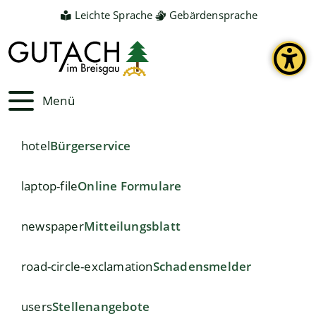
Leichte Sprache
Gebärdensprache
Menü
hotel
Bürgerservice
laptop-file
Online Formulare
newspaper
Mitteilungsblatt
road-circle-exclamation
Schadensmelder
users
Stellenangebote