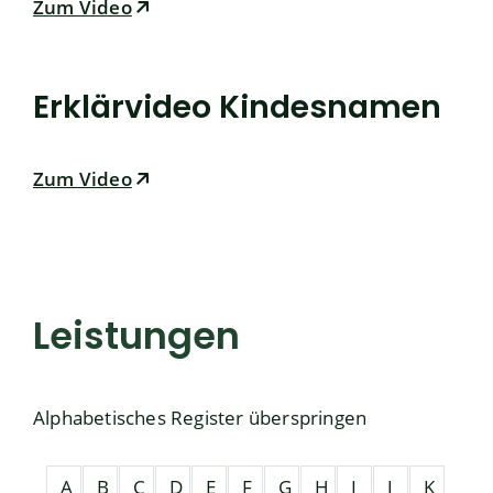
Zum Video
Erklärvideo Kindesnamen
Zum Video
Leistungen
Alphabetisches Register überspringen
A
B
C
D
E
F
G
H
I
J
K