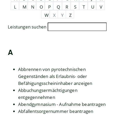
L
M
N
O
P
Q
R
S
T
U
V
W
X
Y
Z
Leistungen suchen
A
Abbrennen von pyrotechnischen
Gegenständen als Erlaubnis- oder
Befähigungsscheininhaber anzeigen
Abbuchungsermächtigungen
entgegennehmen
Abendgymnasium - Aufnahme beantragen
Abfallentsorgernummer beantragen