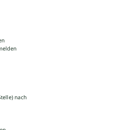
en
 melden
telle) nach
gen