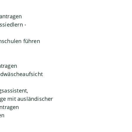
antragen
siedlern -
hschulen führen
ntragen
eldwäscheaufsicht
gsassistent,
oge mit ausländischer
antragen
en