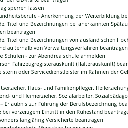
rag sperren lassen
ndheitsberufe - Anerkennung der Weiterbildung be
, Titel und Bezeichnungen bei anerkannten Spätaus
n beantragen
e, Titel und Bezeichnungen von ausländischen Hoc
und außerhalb von Verwaltungsverfahren beantragen
de Schulen - zur Abendrealschule anmelden
erson Fahrzeugregisterauskunft (Halterauskunft) bea
leisterin oder Servicedienstleister im Rahmen der G
itserzieher, Haus- und Familienpfleger, Heilerziehun
end- und Heimerzieher, Sozialarbeiter, Sozialpädag
– Erlaubnis zur Führung der Berufsbezeichnung be
e bei vorzeitigem Eintritt in den Ruhestand beantrag
esonders langjährig Versicherte beantragen
schwerbehinderte Menschen beantragen