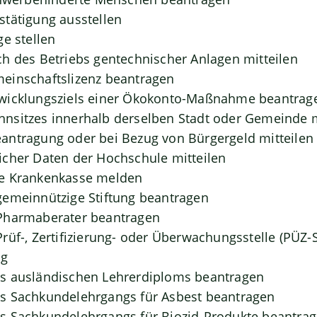
tätigung ausstellen
ge stellen
h des Betriebs gentechnischer Anlagen mitteilen
einschaftslizenz beantragen
wicklungsziels einer Ökokonto-Maßnahme beantrag
nsitzes innerhalb derselben Stadt oder Gemeinde
antragung oder bei Bezug von Bürgergeld mitteilen
cher Daten der Hochschule mitteilen
e Krankenkasse melden
gemeinnützige Stiftung beantragen
Pharmaberater beantragen
rüf-, Zertifizierung- oder Überwachungsstelle (PÜZ-S
ng
s ausländischen Lehrerdiploms beantragen
s Sachkundelehrgangs für Asbest beantragen
s Sachkundelehrgangs für Biozid-Produkte beantra