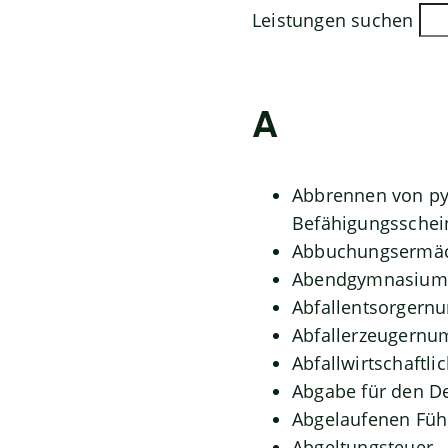
Leistungen suchen
A
Abbrennen von py
Befähigungsschei
Abbuchungsermäc
Abendgymnasium 
Abfallentsorgern
Abfallerzeugernu
Abfallwirtschaftli
Abgabe für den D
Abgelaufenen Führ
Abgeltungsteuer 