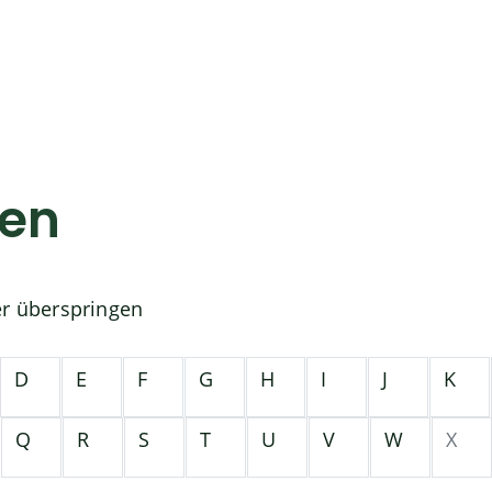
gen
er überspringen
D
E
F
G
H
I
J
K
Q
R
S
T
U
V
W
X