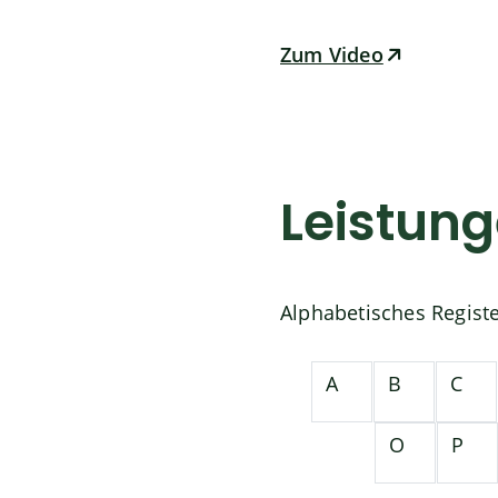
Zum Video
Leistun
Alphabetisches Regist
A
B
C
O
P