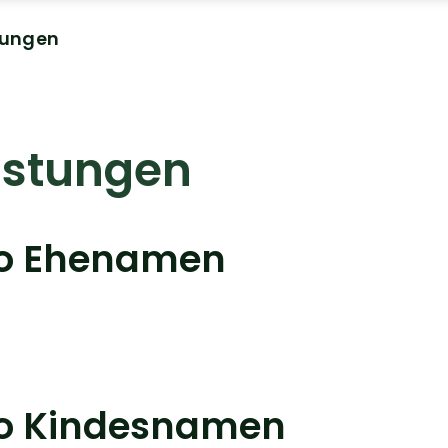
tungen
istungen
eo Ehenamen
eo Kindesnamen