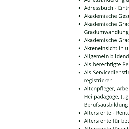
Adressbuch - Eint
Akademische Gesu
Akademische Grade
Gradumwandlunge
Akademische Grad
Akteneinsicht in 
Allgemein bilden
Als berechtigte P
Als Servicedienst
registrieren
Altenpfleger, Arbe
Heilpädagoge, Jug
Berufsausbildung 
Altersrente - Rent
Altersrente für b
Altersrente für 