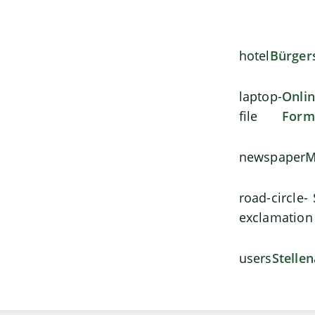
hotel
Bürger
laptop-
Onli
file
Form
newspaper
M
road-circle-
exclamation
users
Stelle