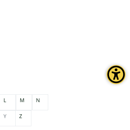
L
M
N
Y
Z