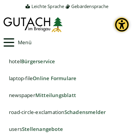
Leichte Sprache
Gebärdensprache
Menü
hotel
Bürgerservice
laptop-file
Online Formulare
newspaper
Mitteilungsblatt
road-circle-exclamation
Schadensmelder
users
Stellenangebote