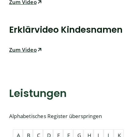
Zum Video
Erklärvideo Kindesnamen
Zum Video
Leistungen
Alphabetisches Register überspringen
A
B
C
D
E
F
G
H
I
J
K