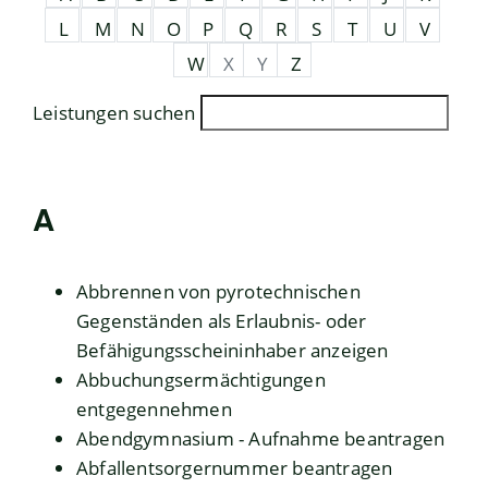
L
M
N
O
P
Q
R
S
T
U
V
W
X
Y
Z
Leistungen suchen
A
Abbrennen von pyrotechnischen
Gegenständen als Erlaubnis- oder
Befähigungsscheininhaber anzeigen
Abbuchungsermächtigungen
entgegennehmen
Abendgymnasium - Aufnahme beantragen
Abfallentsorgernummer beantragen