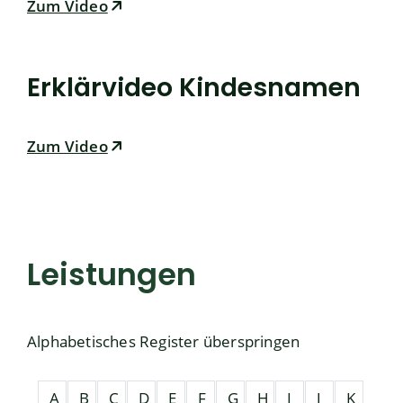
Zum Video
Erklärvideo Kindesnamen
Zum Video
Leistungen
Alphabetisches Register überspringen
A
B
C
D
E
F
G
H
I
J
K