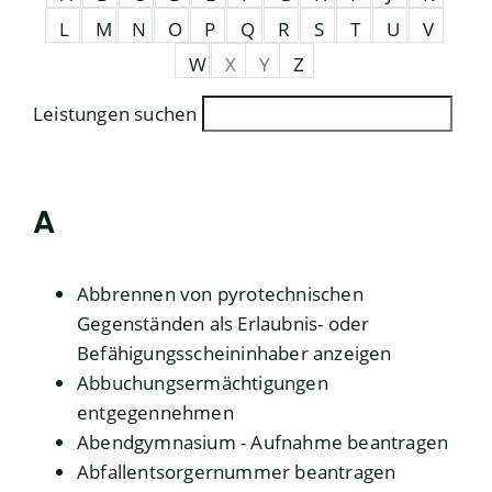
L
M
N
O
P
Q
R
S
T
U
V
W
X
Y
Z
Leistungen suchen
A
Abbrennen von pyrotechnischen
Gegenständen als Erlaubnis- oder
Befähigungsscheininhaber anzeigen
Abbuchungsermächtigungen
entgegennehmen
Abendgymnasium - Aufnahme beantragen
Abfallentsorgernummer beantragen