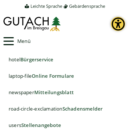
Leichte Sprache
Gebärdensprache
Menü
hotel
Bürgerservice
laptop-file
Online Formulare
newspaper
Mitteilungsblatt
road-circle-exclamation
Schadensmelder
users
Stellenangebote