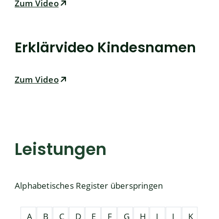
Zum Video
Erklärvideo Kindesnamen
Zum Video
Leistungen
Alphabetisches Register überspringen
A
B
C
D
E
F
G
H
I
J
K