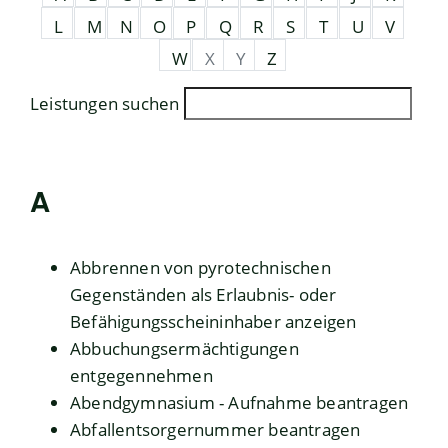
L
M
N
O
P
Q
R
S
T
U
V
W
X
Y
Z
Leistungen suchen
A
Abbrennen von pyrotechnischen
Gegenständen als Erlaubnis- oder
Befähigungsscheininhaber anzeigen
Abbuchungsermächtigungen
entgegennehmen
Abendgymnasium - Aufnahme beantragen
Abfallentsorgernummer beantragen