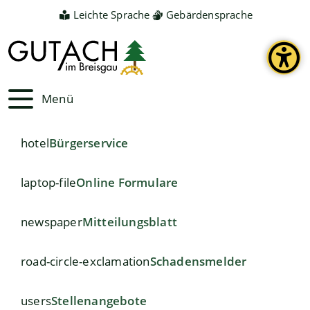
Leichte Sprache
Gebärdensprache
Menü
hotel
Bürgerservice
laptop-file
Online Formulare
newspaper
Mitteilungsblatt
road-circle-exclamation
Schadensmelder
users
Stellenangebote