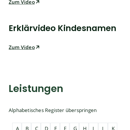
Zum Video
Erklärvideo Kindesnamen
Zum Video
Leistungen
Alphabetisches Register überspringen
A
B
C
D
E
F
G
H
I
J
K