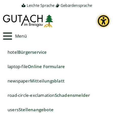
Leichte Sprache
Gebärdensprache
Menü
hotel
Bürgerservice
laptop-file
Online Formulare
newspaper
Mitteilungsblatt
road-circle-exclamation
Schadensmelder
users
Stellenangebote