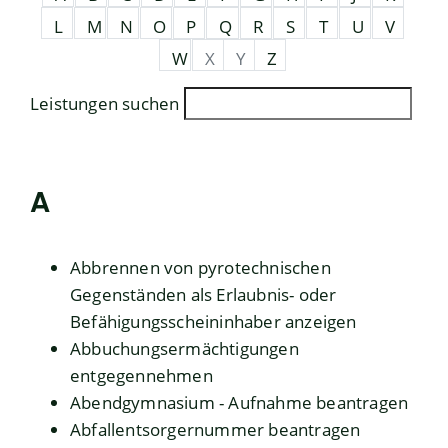
L
M
N
O
P
Q
R
S
T
U
V
W
X
Y
Z
Leistungen suchen
A
Abbrennen von pyrotechnischen
Gegenständen als Erlaubnis- oder
Befähigungsscheininhaber anzeigen
Abbuchungsermächtigungen
entgegennehmen
Abendgymnasium - Aufnahme beantragen
Abfallentsorgernummer beantragen