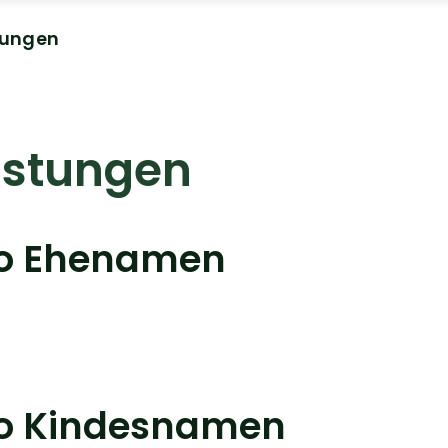
tungen
istungen
eo Ehenamen
eo Kindesnamen