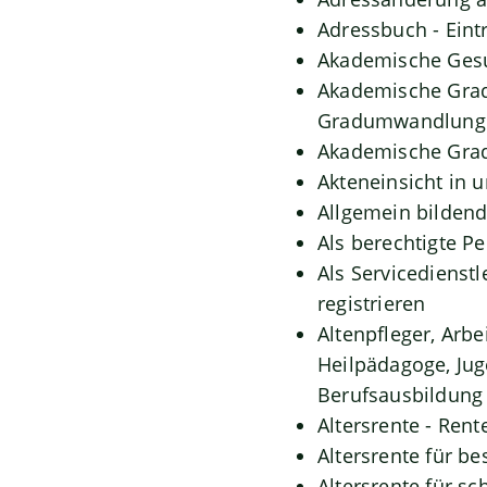
Adressbuch - Eint
Akademische Gesu
Akademische Grade
Gradumwandlunge
Akademische Grad
Akteneinsicht in 
Allgemein bilden
Als berechtigte P
Als Servicedienst
registrieren
Altenpfleger, Arbe
Heilpädagoge, Jug
Berufsausbildung 
Altersrente - Rent
Altersrente für b
Altersrente für 