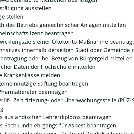
tätigung ausstellen
ge stellen
h des Betriebs gentechnischer Anlagen mitteilen
einschaftslizenz beantragen
wicklungsziels einer Ökokonto-Maßnahme beantrag
nsitzes innerhalb derselben Stadt oder Gemeinde
antragung oder bei Bezug von Bürgergeld mitteilen
cher Daten der Hochschule mitteilen
e Krankenkasse melden
gemeinnützige Stiftung beantragen
Pharmaberater beantragen
rüf-, Zertifizierung- oder Überwachungsstelle (PÜZ-S
ng
s ausländischen Lehrerdiploms beantragen
s Sachkundelehrgangs für Asbest beantragen
s Sachkundelehrgangs für Biozid-Produkte beantra