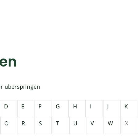
gen
er überspringen
D
E
F
G
H
I
J
K
Q
R
S
T
U
V
W
X