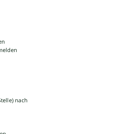
en
 melden
telle) nach
gen