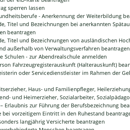
rag sperren lassen
ndheitsberufe - Anerkennung der Weiterbildung be
, Titel und Bezeichnungen bei anerkannten Spätaus
n beantragen
e, Titel und Bezeichnungen von ausländischen Hoc
und außerhalb von Verwaltungsverfahren beantragen
de Schulen - zur Abendrealschule anmelden
erson Fahrzeugregisterauskunft (Halterauskunft) bea
leisterin oder Servicedienstleister im Rahmen der G
itserzieher, Haus- und Familienpfleger, Heilerziehun
end- und Heimerzieher, Sozialarbeiter, Sozialpädag
– Erlaubnis zur Führung der Berufsbezeichnung be
e bei vorzeitigem Eintritt in den Ruhestand beantrag
esonders langjährig Versicherte beantragen
schwerbehinderte Menschen beantragen