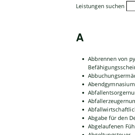
Leistungen suchen
A
Abbrennen von py
Befähigungsschei
Abbuchungsermäc
Abendgymnasium 
Abfallentsorgern
Abfallerzeugernu
Abfallwirtschaftli
Abgabe für den D
Abgelaufenen Führ
Abgeltungsteuer 