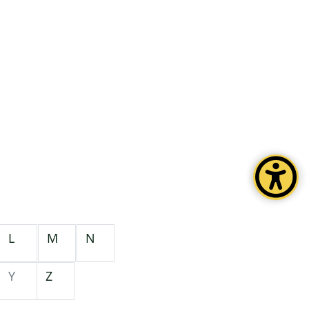
L
M
N
Y
Z