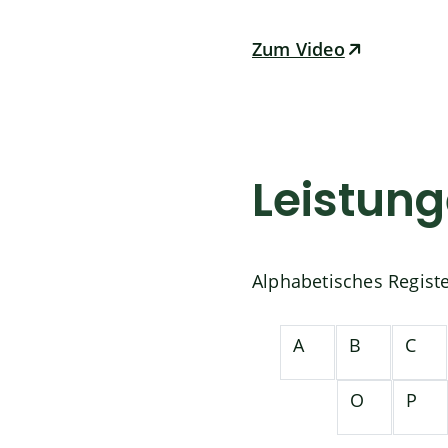
Zum Video
Leistun
Alphabetisches Regist
A
B
C
O
P