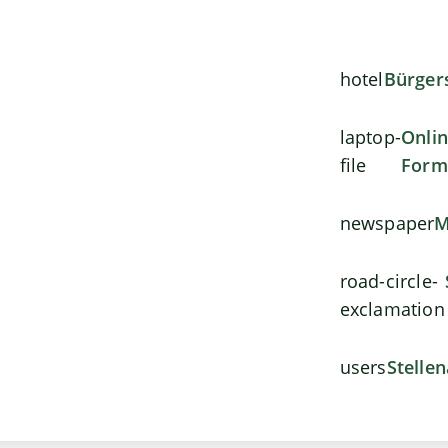
hotel
Bürger
laptop-
Onli
file
Form
newspaper
M
road-circle-
exclamation
users
Stelle