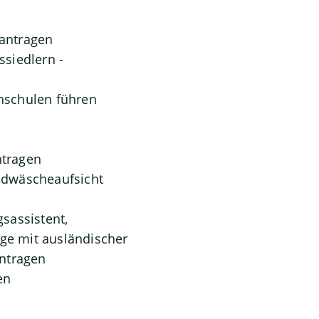
antragen
siedlern -
hschulen führen
ntragen
eldwäscheaufsicht
gsassistent,
oge mit ausländischer
antragen
en