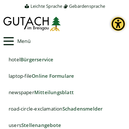
Leichte Sprache
Gebärdensprache
Menü
hotel
Bürgerservice
laptop-file
Online Formulare
newspaper
Mitteilungsblatt
road-circle-exclamation
Schadensmelder
users
Stellenangebote