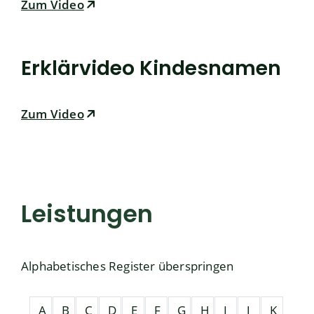
Zum Video
Erklärvideo Kindesnamen
Zum Video
Leistungen
Alphabetisches Register überspringen
A
B
C
D
E
F
G
H
I
J
K