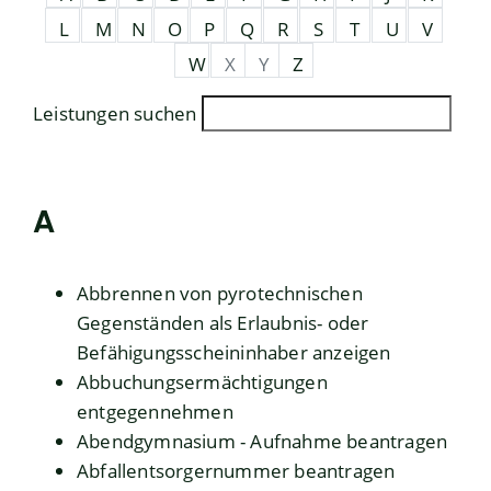
L
M
N
O
P
Q
R
S
T
U
V
W
X
Y
Z
Leistungen suchen
A
Abbrennen von pyrotechnischen
Gegenständen als Erlaubnis- oder
Befähigungsscheininhaber anzeigen
Abbuchungsermächtigungen
entgegennehmen
Abendgymnasium - Aufnahme beantragen
Abfallentsorgernummer beantragen