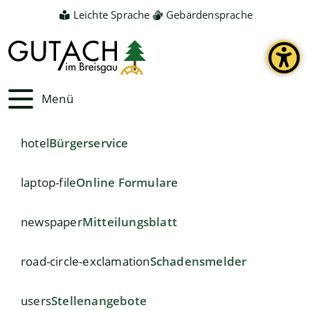
Leichte Sprache
Gebärdensprache
Menü
hotel
Bürgerservice
laptop-file
Online Formulare
newspaper
Mitteilungsblatt
road-circle-exclamation
Schadensmelder
users
Stellenangebote