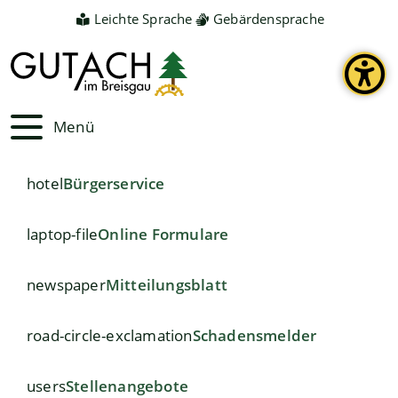
Leichte Sprache
Gebärdensprache
Menü
hotel
Bürgerservice
laptop-file
Online Formulare
newspaper
Mitteilungsblatt
road-circle-exclamation
Schadensmelder
users
Stellenangebote