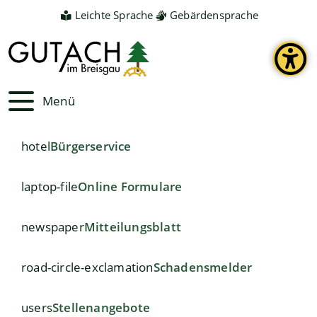
Leichte Sprache
Gebärdensprache
Menü
hotel
Bürgerservice
laptop-file
Online Formulare
newspaper
Mitteilungsblatt
road-circle-exclamation
Schadensmelder
users
Stellenangebote